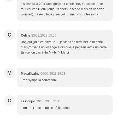
J'ai choisi la 22O wool gris clair chiné chez Cascade. Et le
tour est vert tilleul (toujours chez Cascade mais en Venezia
worsted). Le résultat est très joli .... merci pour tes infos ...
C
Céline
25/08/2013 13:05
Bonjour, jolie couverture .... je viens de terminer la mienne
mais j'obtiens un losange alors que je pensais avoir un carré.
Est-ce ton cas ?<br /> <br /> Merci
M
Magali Laine
09/06/2013 19:28
Trop sympa la couverture...
C
cestdujoli
29/05/2013 21:15
:-)))) c'est moche de se défiler ainsi....