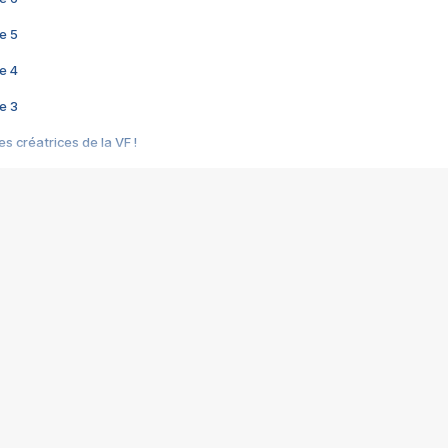
e 5
e 4
e 3
s créatrices de la VF !
e 2
e 1
e Mektoub My Love arrive enfin ! Rencontre avec Shaïn Boumedine et Sal
i : après Toni en famille
elle réalise le bouleversant Dites lui que je l'aime
ais ! Rencontre autour de Vie privée de Rebecca Zlotowski
 de Marguerite, Grave... Rencontre avec Ella Rumpf
 Les Rêveurs, un film intime sur la santé mentale