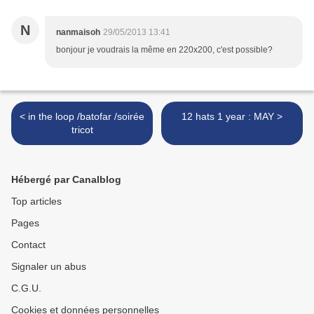
N
nanmaisoh
29/05/2013 13:41
bonjour je voudrais la même en 220x200, c'est possible?
< in the loop /batofar /soirée
12 hats 1 year : MAY >
tricot
Hébergé par Canalblog
Top articles
Pages
Contact
Signaler un abus
C.G.U.
Cookies et données personnelles