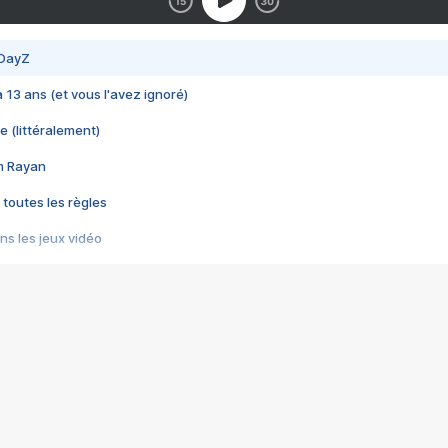
 DayZ
 a 13 ans (et vous l'avez ignoré)
e (littéralement)
im Rayan
 toutes les règles
s les jeux vidéo
us choquant de Rockstar ? - Le scandale BULLY
e plus moche de Steam
du RÊVE tourne au CAUCHEMAR
pendant 8 heures
it… à tort