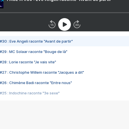
#30 : Eve Angeli raconte "Avant de partir"
#29 : MC Solaar raconte "Bouge de là"
28 : Lorie raconte "Je vais vite"
#27 : Christophe Willem raconte "Jacques a dit"
#26 : Chimène Badi raconte "Entre nous"
#25 : Indochine raconte "3e sexe"
#24 : Zaho raconte "C'est chelou"
#23 : Patrick Bruel raconte "Au café des délices"
#22 : Kyo raconte "Le chemin"