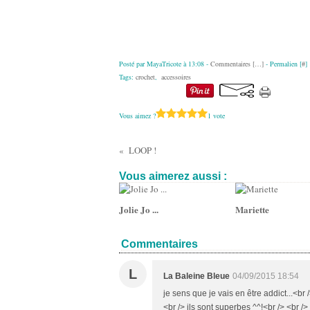
Posté par MayaTricote à 13:08 -
Commentaires [
…
]
- Permalien [
#
]
Tags:
crochet
,
accessoires
Vous aimez ?
1 vote
LOOP !
Vous aimerez aussi :
Jolie Jo ...
Mariette
Commentaires
L
La Baleine Bleue
04/09/2015 18:54
je sens que je vais en être addict...<br /
<br /> ils sont superbes ^^!<br /> <br 