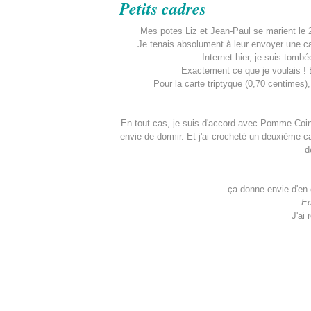
Petits cadres
Mes potes Liz et Jean-Paul se marient le 2
Je tenais absolument à leur envoyer une c
Internet hier, je suis tomb
Exactement ce que je voulais ! Et
Pour la carte triptyque (0,70 centimes)
En tout cas, je suis d'accord avec Pomme Coing,
envie de dormir. Et j'ai crocheté un deuxième c
d
ça donne envie d'en 
Ed
J'ai 