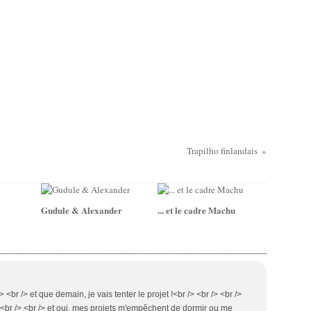
Trapilho finlandais
Gudule & Alexander
... et le cadre Machu
> <br /> et que demain, je vais tenter le projet !<br /> <br /> <br />
/> <br /> <br /> et oui, mes projets m'empêchent de dormir ou me