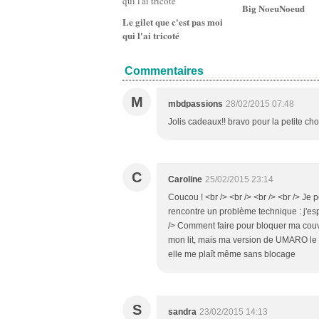
Big NoeuNoeud
Le gilet que c'est pas moi
qui l'ai tricoté
Commentaires
M
mbdpassions
28/02/2015 07:48
Jolis cadeaux!! bravo pour la petite ch
C
Caroline
25/02/2015 23:14
Coucou ! <br /> <br /> <br /> <br /> Je
rencontre un problème technique : j'esp
/> Comment faire pour bloquer ma couver
mon lit, mais ma version de UMARO le 
elle me plaît même sans blocage
S
sandra
23/02/2015 14:13