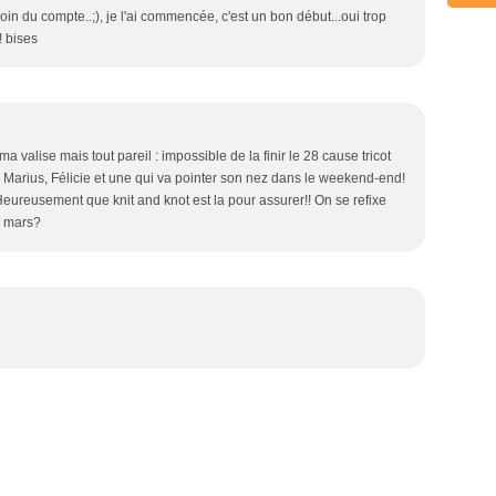
oin du compte..;), je l'ai commencée, c'est un bon début...oui trop
! bises
a valise mais tout pareil : impossible de la finir le 28 cause tricot
! Marius, Félicie et une qui va pointer son nez dans le weekend-end!
. Heureusement que knit and knot est la pour assurer!! On se refixe
n mars?