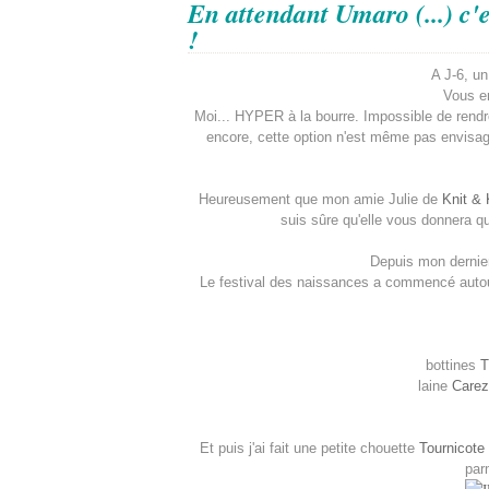
En attendant Umaro (...) c'
!
A J-6, un
Vous en
Moi... HYPER à la bourre. Impossible de rendre m
encore, cette option n'est même pas envisag
Heureusement que mon amie Julie de
Knit & 
suis sûre qu'elle vous donnera qu
Depuis mon dernier
Le festival des naissances a commencé autour 
bottines
T
laine
Care
Et puis j'ai fait une petite chouette
Tournicote
par