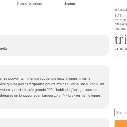
Green Astrakan
Jeanne
animaux
12 hats
mitaine
journée m
boutique 
tr
croch
ouette
 pense pouvoir terminer ma couverture juste à temps, mais je
ère qu'une des participantes pourra m'aider ! <br /> <br /> <br /> <br
ture qui est très très grande ??? d'habitude, j'épingle tous sur
dépasse en longueur et en largeur ...<br /> <br /> en même temps,