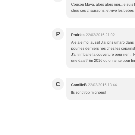
Coucou Maya, alors alors moi...je suis l
chou ces chaussons, et vive les bébés 
P
Prairies
22/02/2015 21:02
Aie aie moi aussi! J'ai pris umaro dans m
pour les derniers nés chez les copains
J'ai trimballé la couverture pour rien..
une date? En 2016 ou on tente pour fi
C
CamilleB
22/02/2015 13:44
Ils sont trop mignons!