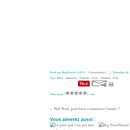
Posté par MayaTricote à 09:51 -
Commentaires [
…
]
- Permalien [
#
]
Tags:
Bébé
,
chaussons
,
Douceur
,
tricot
,
doudous
,
KAL
Vous aimez ?
0 vote
Pull Nord, pour bien commencer l'année !!
Vous aimerez aussi :