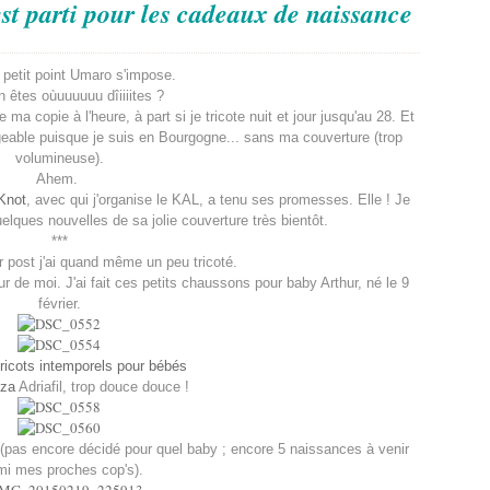
est parti pour les cadeaux de naissance
 petit point Umaro s'impose.
 êtes oùuuuuuu dîiiiites ?
a copie à l'heure, à part si je tricote nuit et jour jusqu'au 28. Et
eable puisque je suis en Bourgogne... sans ma couverture (trop
volumineuse).
Ahem.
Knot
, avec qui j'organise le KAL, a tenu ses promesses. Elle ! Je
elques nouvelles de sa jolie couverture très bientôt.
***
 post j'ai quand même un peu tricoté.
de moi. J'ai fait ces petits chaussons pour baby Arthur, né le 9
février.
ricots intemporels pour bébés
zza
Adriafil, trop douce douce !
(pas encore décidé pour quel baby ; encore 5 naissances à venir
mi mes proches cop's).