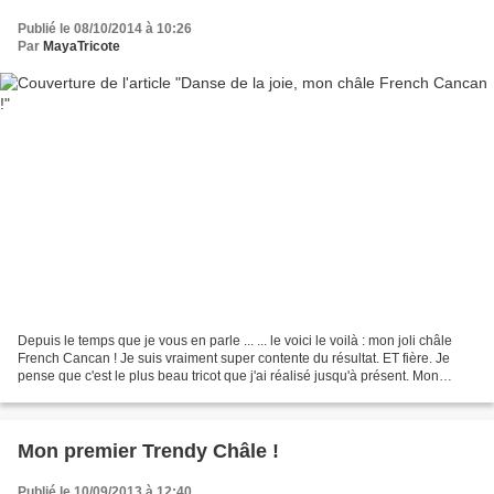
Publié le 08/10/2014 à 10:26
Par
MayaTricote
Depuis le temps que je vous en parle ... ... le voici le voilà : mon joli châle
French Cancan ! Je suis vraiment super contente du résultat. ET fière. Je
pense que c'est le plus beau tricot que j'ai réalisé jusqu'à présent. Mon
premier châle dentelle...
Mon premier Trendy Châle !
Publié le 10/09/2013 à 12:40