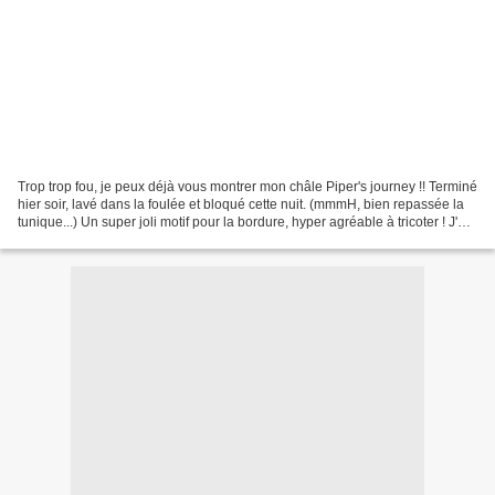
Trop trop fou, je peux déjà vous montrer mon châle Piper's journey !! Terminé
hier soir, lavé dans la foulée et bloqué cette nuit. (mmmH, bien repassée la
tunique...) Un super joli motif pour la bordure, hyper agréable à tricoter ! J'ai
vraiment beaucoup...