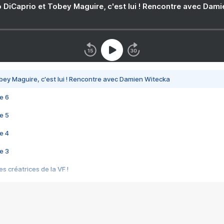
 DiCaprio et Tobey Maguire, c'est lui ! Rencontre avec Dam
bey Maguire, c'est lui ! Rencontre avec Damien Witecka
e 6
e 5
e 4
e 3
s créatrices de la VF !
e 2
e 1
e Mektoub My Love arrive enfin ! Rencontre avec Shaïn Boumedine et Sal