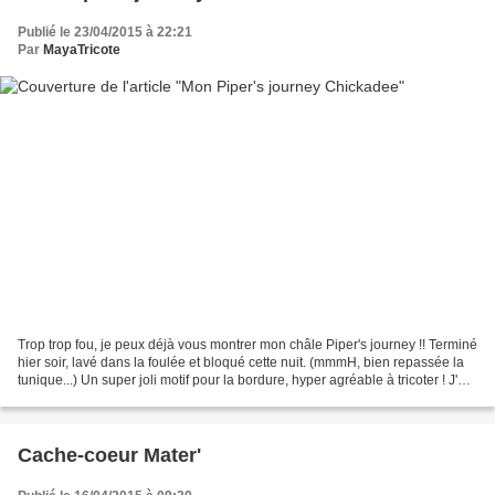
Publié le 23/04/2015 à 22:21
Par
MayaTricote
Trop trop fou, je peux déjà vous montrer mon châle Piper's journey !! Terminé
hier soir, lavé dans la foulée et bloqué cette nuit. (mmmH, bien repassée la
tunique...) Un super joli motif pour la bordure, hyper agréable à tricoter ! J'ai
vraiment beaucoup...
Cache-coeur Mater'