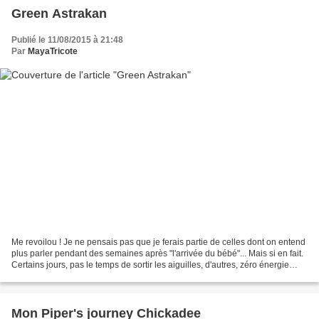
Green Astrakan
Publié le 11/08/2015 à 21:48
Par
MayaTricote
Me revoilou ! Je ne pensais pas que je ferais partie de celles dont on entend
plus parler pendant des semaines après "l'arrivée du bébé"... Mais si en fait.
Certains jours, pas le temps de sortir les aiguilles, d'autres, zéro énergie
pour tricoter. Je...
Mon Piper's journey Chickadee