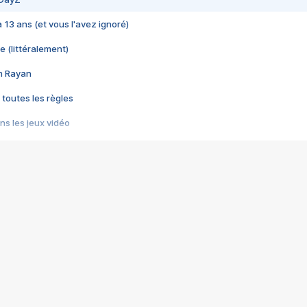
 a 13 ans (et vous l'avez ignoré)
e (littéralement)
im Rayan
 toutes les règles
s les jeux vidéo
us choquant de Rockstar ? - Le scandale BULLY
e plus moche de Steam
du RÊVE tourne au CAUCHEMAR
pendant 8 heures
it… à tort
umiliés par un jeu vidéo
ire - Final Fantasy 8