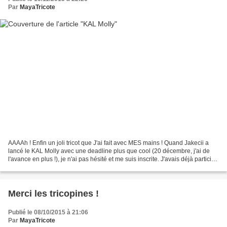
Par
MayaTricote
AAAAh ! Enfin un joli tricot que J'ai fait avec MES mains ! Quand Jakecii a
lancé le KAL Molly avec une deadline plus que cool (20 décembre, j'ai de
l'avance en plus !), je n'ai pas hésité et me suis inscrite. J'avais déjà participé
à son KAL Mafate (une...
Merci les tricopines !
Publié le 08/10/2015 à 21:06
Par
MayaTricote