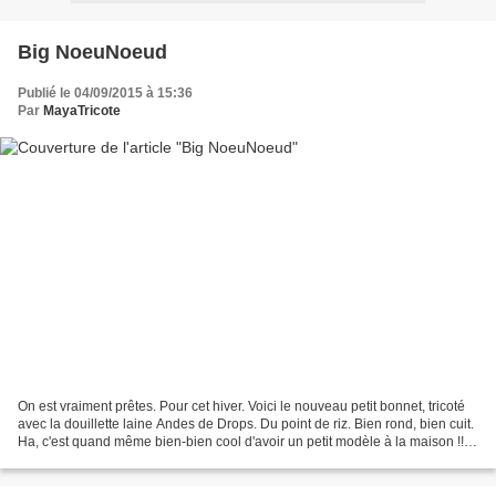
Big NoeuNoeud
Publié le 04/09/2015 à 15:36
Par
MayaTricote
On est vraiment prêtes. Pour cet hiver. Voici le nouveau petit bonnet, tricoté
avec la douillette laine Andes de Drops. Du point de riz. Bien rond, bien cuit.
Ha, c'est quand même bien-bien cool d'avoir un petit modèle à la maison !!!
Bon sinon, je suis...