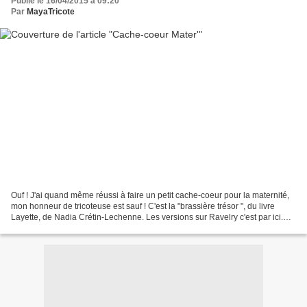
Publié le 16/04/2015 à 09:20
Par
MayaTricote
Ouf ! J'ai quand même réussi à faire un petit cache-coeur pour la maternité,
mon honneur de tricoteuse est sauf ! C'est la "brassière trésor ", du livre
Layette, de Nadia Crétin-Lechenne. Les versions sur Ravelry c'est par ici.
J'ai trouvé les explications...