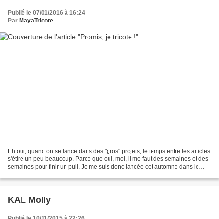
Publié le 07/01/2016 à 16:24
Par
MayaTricote
Eh oui, quand on se lance dans des "gros" projets, le temps entre les articles
s'étire un peu-beaucoup. Parce que oui, moi, il me faut des semaines et des
semaines pour finir un pull. Je me suis donc lancée cet automne dans le
cardigan Lady Marple, qui...
KAL Molly
Publié le 10/11/2015 à 22:26