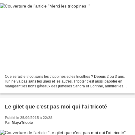
Que serait le tricot sans les tricopines et les tricothés ? Depuis 2 ou 3 ans,
l'un ne va pas sans les unes et les autres. Tricoter c'est aussi papoter en
mangeant les bons gâteaux des jumelles Sandra et Corinne, admirer les
talents de Julie alias knit&knot,...
Le gilet que c'est pas moi qui l'ai tricoté
Publié le 25/09/2015 à 22:28
Par
MayaTricote