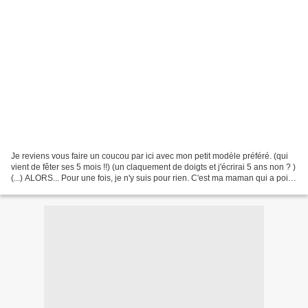
Je reviens vous faire un coucou par ici avec mon petit modèle préféré. (qui
vient de fêter ses 5 mois !!) (un claquement de doigts et j'écrirai 5 ans non ? )
(...) ALORS... Pour une fois, je n'y suis pour rien. C'est ma maman qui a point
moussé-moussé...