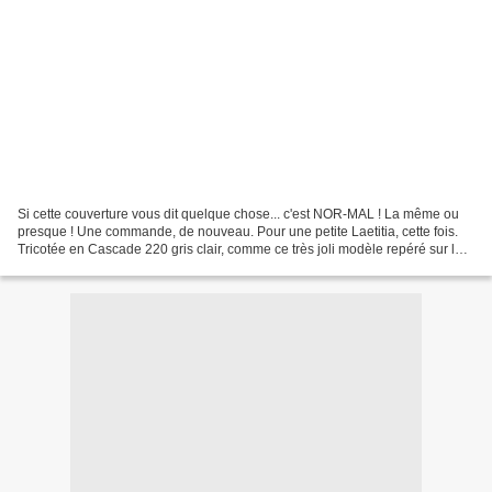
Si cette couverture vous dit quelque chose... c'est NOR-MAL ! La même ou
presque ! Une commande, de nouveau. Pour une petite Laetitia, cette fois.
Tricotée en Cascade 220 gris clair, comme ce très joli modèle repéré sur le
blog the sewer cat A très bientôt...