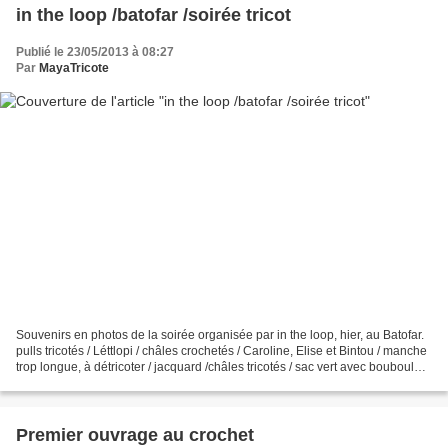
in the loop /batofar /soirée tricot
Publié le 23/05/2013 à 08:27
Par
MayaTricote
Souvenirs en photos de la soirée organisée par in the loop, hier, au Batofar.
pulls tricotés / Léttlopi / châles crochetés / Caroline, Elise et Bintou / manche
trop longue, à détricoter / jacquard /châles tricotés / sac vert avec bouboules
/ papote /...
Premier ouvrage au crochet