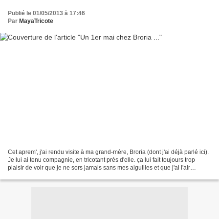
Publié le 01/05/2013 à 17:46
Par
MayaTricote
Cet aprem', j'ai rendu visite à ma grand-mère, Broria (dont j'ai déjà parlé ici).
Je lui ai tenu compagnie, en tricotant près d'elle. ça lui fait toujours trop
plaisir de voir que je ne sors jamais sans mes aiguilles et que j'ai l'air
passionnée ! Elle...