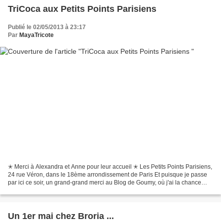
TriCoca aux Petits Points Parisiens
Publié le 02/05/2013 à 23:17
Par
MayaTricote
✭ Merci à Alexandra et Anne pour leur accueil ✭ Les Petits Points Parisiens,
24 rue Véron, dans le 18ème arrondissement de Paris Et puisque je passe
par ici ce soir, un grand-grand merci au Blog de Goumy, où j'ai la chance
d'avoir été exposée ce matin....
Un 1er mai chez Broria ...