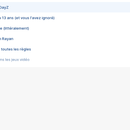
 DayZ
 a 13 ans (et vous l'avez ignoré)
e (littéralement)
im Rayan
 toutes les règles
s les jeux vidéo
us choquant de Rockstar ? - Le scandale BULLY
e plus moche de Steam
du RÊVE tourne au CAUCHEMAR
pendant 8 heures
it… à tort
umiliés par un jeu vidéo