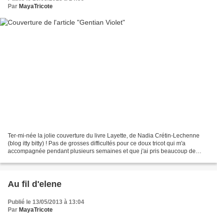
Par
MayaTricote
Ter-mi-née la jolie couverture du livre Layette, de Nadia Crétin-Lechenne
(blog itty bitty) ! Pas de grosses difficultés pour ce doux tricot qui m'a
accompagnée pendant plusieurs semaines et que j'ai pris beaucoup de
plaisir à tricoter. Pour la bordure...
Au fil d'elene
Publié le 13/05/2013 à 13:04
Par
MayaTricote