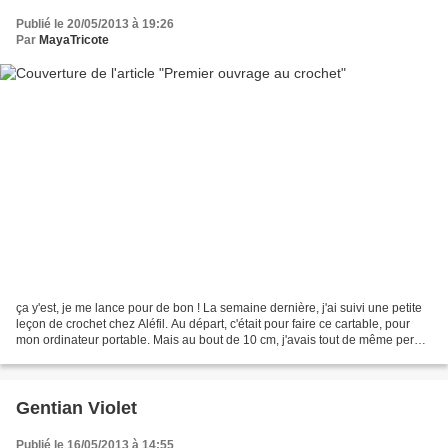
Publié le 20/05/2013 à 19:26
Par
MayaTricote
ça y'est, je me lance pour de bon ! La semaine dernière, j'ai suivi une petite
leçon de crochet chez Aléfil. Au départ, c'était pour faire ce cartable, pour
mon ordinateur portable. Mais au bout de 10 cm, j'avais tout de même perdu
10 mailles (j'ai sans...
Gentian Violet
Publié le 16/05/2013 à 14:55