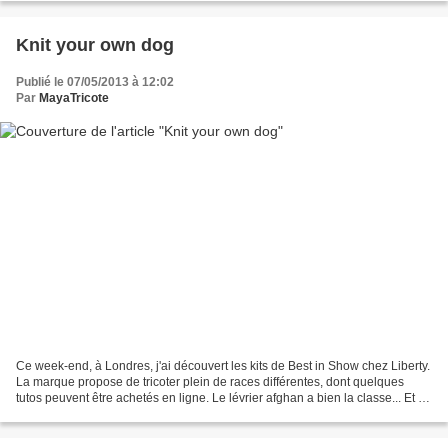
Knit your own dog
Publié le 07/05/2013 à 12:02
Par
MayaTricote
Ce week-end, à Londres, j'ai découvert les kits de Best in Show chez Liberty.
La marque propose de tricoter plein de races différentes, dont quelques
tutos peuvent être achetés en ligne. Le lévrier afghan a bien la classe... Et si
vous êtes fan de Corgis...