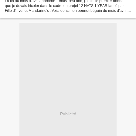
La fin du mois d'avril approche... mais c'est bon, j'ai fini le premier bonnet
que je devais tricoter dans le cadre du projet 12 HATS 1 YEAR lancé par
Fille d'hiver et Mandarine's . Voici donc mon bonnet-béguin du mois d'avril.
Modèle de Nadia du blog...
Publicité