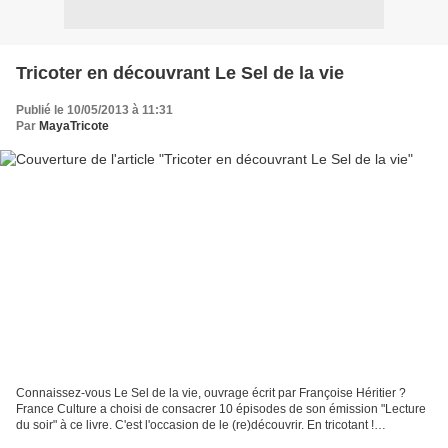
Tricoter en découvrant Le Sel de la vie
Publié le 10/05/2013 à 11:31
Par
MayaTricote
Connaissez-vous Le Sel de la vie, ouvrage écrit par Françoise Héritier ?
France Culture a choisi de consacrer 10 épisodes de son émission "Lecture
du soir" à ce livre. C'est l'occasion de le (re)découvrir. En tricotant !
L'association de ces deux activités...