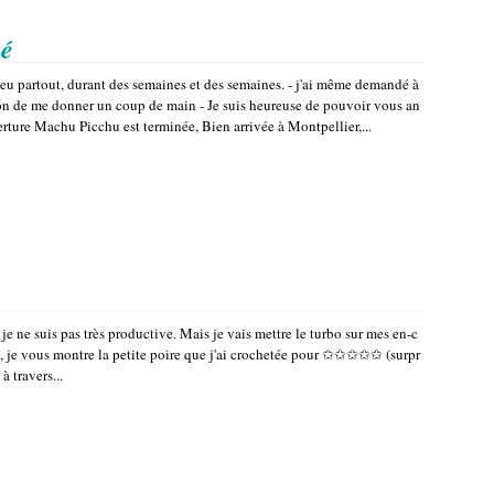
mé
peu partout, durant des semaines et des semaines. - j'ai même demandé à
 de me donner un coup de main - Je suis heureuse de pouvoir vous an
rture Machu Picchu est terminée, Bien arrivée à Montpellier,...
je ne suis pas très productive. Mais je vais mettre le turbo sur mes en-c
nt, je vous montre la petite poire que j'ai crochetée pour ✩✩✩✩✩ (surpr
à travers...