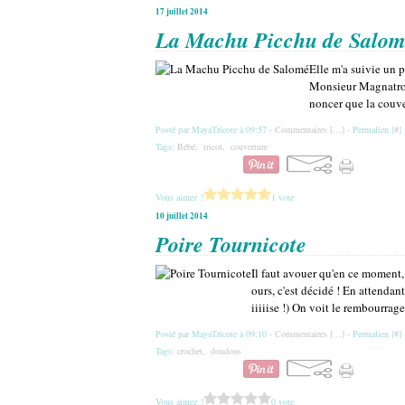
17 juillet 2014
La Machu Picchu de Salo
Elle m'a suivie un 
Monsieur Magnatron
noncer que la couve
Posté par MayaTricote à 09:57 -
Commentaires [
…
]
- Permalien [
#
]
Tags:
Bébé
,
tricot
,
couverture
Vous aimez ?
1 vote
10 juillet 2014
Poire Tournicote
Il faut avouer qu'en ce moment, 
ours, c'est décidé ! En attenda
iiiiise !) On voit le rembourrage 
Posté par MayaTricote à 09:10 -
Commentaires [
…
]
- Permalien [
#
]
Tags:
crochet
,
doudous
Vous aimez ?
0 vote