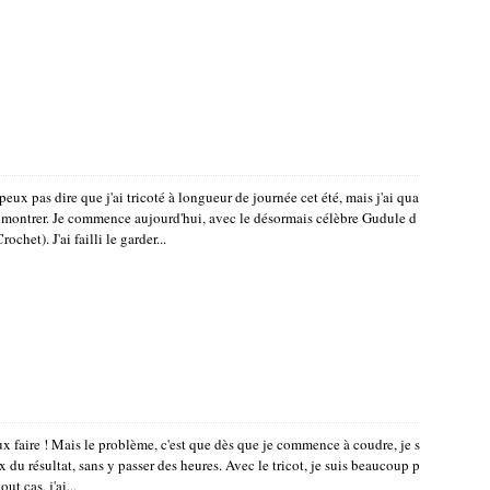
eux pas dire que j'ai tricoté à longueur de journée cet été, mais j'ai qua
montrer. Je commence aujourd'hui, avec le désormais célèbre Gudule d
chet). J'ai failli le garder...
faire ! Mais le problème, c'est que dès que je commence à coudre, je s
x du résultat, sans y passer des heures. Avec le tricot, je suis beaucoup p
ut cas, j'ai...