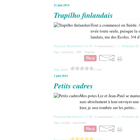
21 juin 2014
Trapilho finlandais
Tout a commencé en Suède. A l
uvée toute seule, puisque la s
landais, rue des Ecoles. 3/4 d
Posté par MayaTricote à 11:25 -
Commentaires [
…
]
- Permalien [
#
]
Tags:
rencontres
,
DIY
,
Trapilho
Vous aimez ?
0 vote
3 juin 2014
Petits cadres
Mes potes Liz et Jean-Paul se marien
nais absolument à leur envoyer une 
hier, je suis tombée sur les petits...
Posté par MayaTricote à 13:08 -
Commentaires [
…
]
- Permalien [
#
]
Tags:
crochet
,
accessoires
Vous aimez ?
1 vote