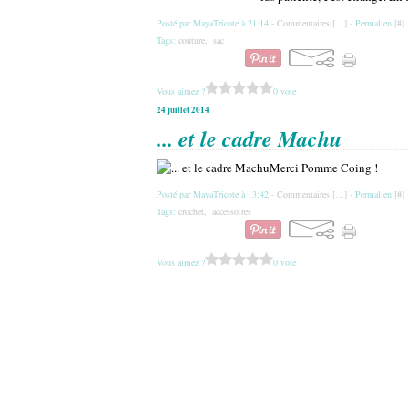
Posté par MayaTricote à 21:14 -
Commentaires [
…
]
- Permalien [
#
]
Tags:
couture
,
sac
Vous aimez ?
0 vote
24 juillet 2014
... et le cadre Machu
Merci Pomme Coing !
Posté par MayaTricote à 13:42 -
Commentaires [
…
]
- Permalien [
#
]
Tags:
crochet
,
accessoires
Vous aimez ?
0 vote