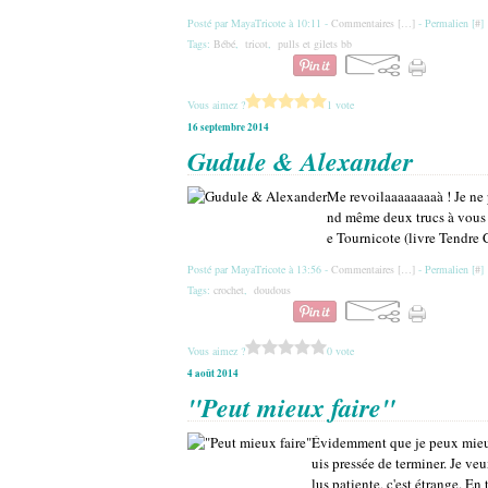
Posté par MayaTricote à 10:11 -
Commentaires [
…
]
- Permalien [
#
]
Tags:
Bébé
,
tricot
,
pulls et gilets bb
Vous aimez ?
1 vote
16 septembre 2014
Gudule & Alexander
Me revoilaaaaaaaaà ! Je ne p
nd même deux trucs à vous 
e Tournicote (livre Tendre Cro
Posté par MayaTricote à 13:56 -
Commentaires [
…
]
- Permalien [
#
]
Tags:
crochet
,
doudous
Vous aimez ?
0 vote
4 août 2014
"Peut mieux faire"
Évidemment que je peux mieux 
uis pressée de terminer. Je veu
lus patiente, c'est étrange. En to