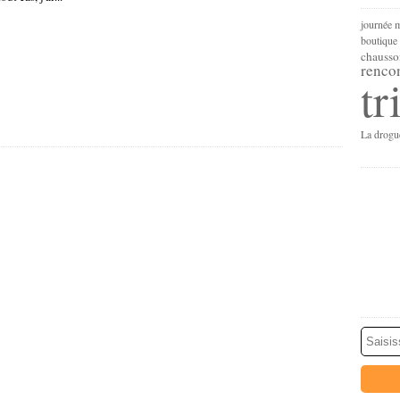
journée m
boutique 
chausso
renco
tr
La drogu