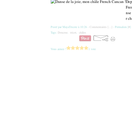
Depu
Fre
nse 
r ch
Posté par MayaTricote à 10:26 -
Commentaires [
…
]
- Permalien [
#
]
Tags:
Douceur
,
tricot
,
châles
Vous aimez ?
1 vote